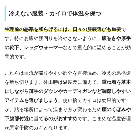
冷えない服装・カイロで体温を保つ
生理前の悪寒を和らげるには、日々の服装選びも重要
で
す。特にお腹や腰回りを冷やさないように、
腹巻きや厚手
の靴下、レッグウォーマー
などで重点的に温めることが効
果的です。
これらは血流が滞りやすい部分を直接温め、冷えの悪循環
を断ち切ります。外出時は温度差に備えて、
重ね着を基本
にしながら薄手のダウンやカーディガンなど調節しやすい
アイテムを選びましょう
。使い捨てカイロは効果的です
が、貼る場所によって温まり方が変わるため
腰のくぼみや
下腹部付近に当てるのがおすすめ
です。こまめな温度管理
が悪寒予防のカギとなります。