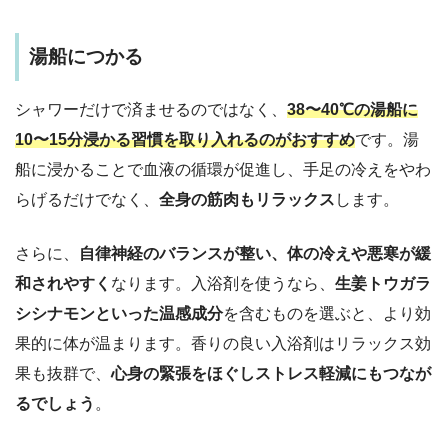
湯船につかる
シャワーだけで済ませるのではなく、
38〜40℃の湯船に
10〜15分浸かる習慣を取り入れるのがおすすめ
です。湯
船に浸かることで血液の循環が促進し、手足の冷えをやわ
らげるだけでなく、
全身の筋肉もリラックス
します。
さらに、
自律神経のバランスが整い、体の冷えや悪寒が緩
和されやすく
なります。入浴剤を使うなら、
生姜 トウガラ
シ シナモン といった温感成分
を含むものを選ぶと、より効
果的に体が温まります。香りの良い入浴剤はリラックス効
果も抜群で、
心身の緊張をほぐしストレス軽減にもつなが
るでしょう
。