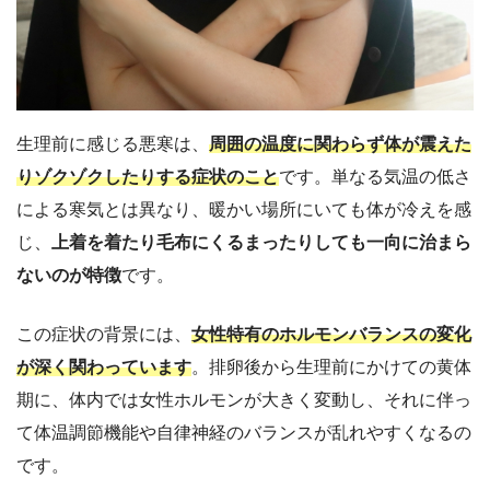
生理前に感じる悪寒は、
周囲の温度に関わらず体が震えた
りゾクゾクしたりする症状のこと
です。単なる気温の低さ
による寒気とは異なり、暖かい場所にいても体が冷えを感
じ、
上着を着たり毛布にくるまったりしても一向に治まら
ないのが特徴
です。​
この症状の背景には、
女性特有のホルモンバランスの変化
が深く関わっています
。排卵後から生理前にかけての黄体
期に、体内では女性ホルモンが大きく変動し、それに伴っ
て体温調節機能や自律神経のバランスが乱れやすくなるの
です。