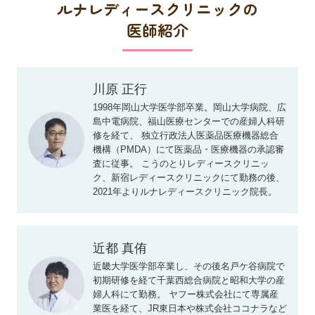
ルナレディースクリニックの
医師紹介
川原 正行
1998年岡山大学医学部卒業。岡山大学病院、広
島中電病院、福山医療センターでの産婦人科研
修を経て、 独立行政法人医薬品医療機器総合
機構（PMDA）にて医薬品・医療機器の承認審
査に従事。 こうのとりレディースクリニッ
ク、新宿レディースクリニックにて勤務の後、
2021年よりルナレディースクリニック院長。
近都 真侑
近畿大学医学部卒業し、その後名戸ケ谷病院で
初期研修を経て千葉西総合病院と昭和大学の産
婦人科にて勤務。 ヤフー株式会社にて専属産
業医を経て、JR東日本や株式会社ココナラなど