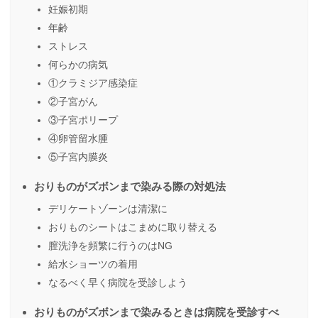
妊娠初期
年齢
ストレス
何らかの病気
①クラミジア感染症
②子宮がん
③子宮ポリープ
④卵管留水腫
⑤子宮内膜炎
おりものがズボンまで染みる際の対処法
デリケートゾーンは清潔に
おりものシートはこまめに取り替える
膣洗浄を頻繁に行うのはNG
給水ショーツの着用
なるべく早く病院を受診しよう
おりものがズボンまで染みるときは病院を受診すべ