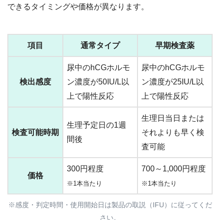
できるタイミングや価格が異なります。
項目
通常タイプ
早期検査薬
尿中のhCGホルモ
尿中のhCGホルモ
検出感度
ン濃度が50IU/L以
ン濃度が25IU/L以
上で陽性反応
上で陽性反応
生理日当日または
生理予定日の1週
検査可能時期
それよりも早く検
間後
査可能
300円程度
700～1,000円程度
価格
※1
本
当たり
※1本当たり
※感度・判定時間・使用開始日は製品の取説（IFU）に従ってくだ
さい。