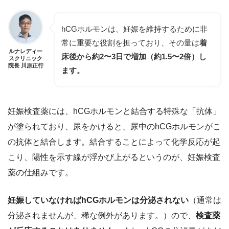
hCGホルモンは、妊娠を維持するために非
常に重要な役割を担っており、その量は
着
ルナレディー
床後から約2〜3日で増加（約1.5〜2倍）し
スクリニック
院長 川原正行
ます。
妊娠検査薬には、hCGホルモンと結合する特殊な「抗体」
が塗られており、尿をかけると、
尿中のhCGホルモンがこ
の抗体と結合
します。結合することによって化学反応が起
こり、陽性を示す線が浮かび上がるというのが、妊娠検査
薬の仕組みです。
妊娠していなければhCGホルモンは分泌されない
（通常は
分泌されませんが、稀な例外があります。）ので、
検査薬