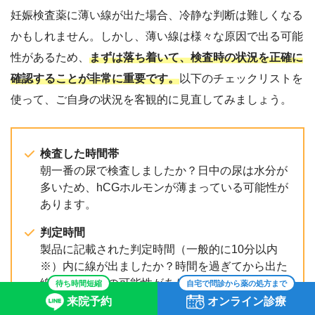
妊娠検査薬に薄い線が出た場合、冷静な判断は難しくなる
かもしれません。しかし、薄い線は様々な原因で出る可能
性があるため、
まずは落ち着いて、検査時の状況を正確に
確認することが非常に重要です。
以下のチェックリストを
使って、ご自身の状況を客観的に見直してみましょう。
検査した時間帯
朝一番の尿で検査しましたか？日中の尿は水分が
多いため、hCGホルモンが薄まっている可能性が
あります。
判定時間
製品に記載された判定時間（一般的に10分以内
※）内に線が出ましたか？時間を過ぎてから出た
線は、蒸発線の可能性があります。
待ち時間短縮
自宅で問診から薬の処方まで
来院予約
オンライン診療
検査前の水分摂取