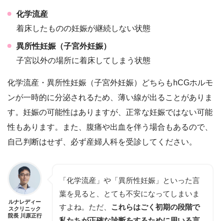
化学流産
着床したものの妊娠が継続しない状態
異所性妊娠（子宮外妊娠）
子宮以外の場所に着床してしまう状態
化学流産・異所性妊娠（子宮外妊娠）どちらもhCGホルモ
ンが一時的に分泌されるため、薄い線が出ることがありま
す。妊娠の可能性はありますが、正常な妊娠ではない可能
性もあります。また、
腹痛や出血を伴う場合もある
ので、
自己判断はせず、必ず産婦人科を受診してください。
「化学流産」や「異所性妊娠」といった言
葉を見ると、とても不安になってしまいま
ルナレディー
すよね。ただ、
これらはごく初期の段階で
スクリニック
院長 川原正行
私たちが正確な診断をするために用いる言