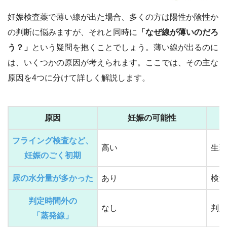
妊娠検査薬で薄い線が出た場合、多くの方は陽性か陰性か
の判断に悩みますが、それと同時に
「なぜ線が薄いのだろ
う？」
という疑問を抱くことでしょう。薄い線が出るのに
は、いくつかの原因が考えられます。ここでは、その主な
原因を4つに分けて詳しく解説します。
原因
妊娠の可能性
フライング検査など、
高い
生理
妊娠のごく初期
尿の水分量が多かった
あり
検査
判定時間外の
なし
判定
「蒸発線」