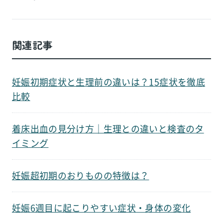
関連記事
妊娠初期症状と生理前の違いは？15症状を徹底
比較
着床出血の見分け方｜生理との違いと検査のタ
イミング
妊娠超初期のおりものの特徴は？
妊娠6週目に起こりやすい症状・身体の変化