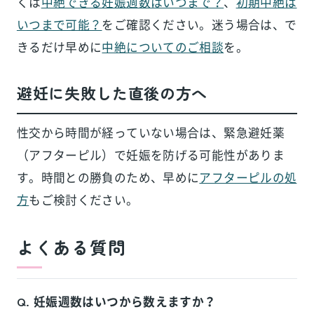
くは
中絶できる妊娠週数はいつまで？
、
初期中絶は
いつまで可能？
をご確認ください。迷う場合は、で
きるだけ早めに
中絶についてのご相談
を。
避妊に失敗した直後の方へ
性交から時間が経っていない場合は、緊急避妊薬
（アフターピル）で妊娠を防げる可能性がありま
す。時間との勝負のため、早めに
アフターピルの処
方
もご検討ください。
よくある質問
妊娠週数はいつから数えますか？