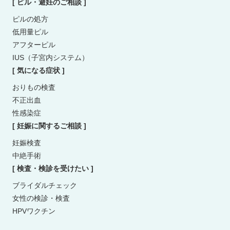
[ ピル・避妊のご相談 ]
ピルの処方
低用量ピル
アフターピル
IUS（子宮内システム）
[ 気になる症状 ]
おりもの検査
不正出血
性感染症
[ 妊娠に関するご相談 ]
妊娠検査
中絶手術
[ 検査・検診を受けたい ]
ブライダルチェック
女性の検診・検査
HPVワクチン