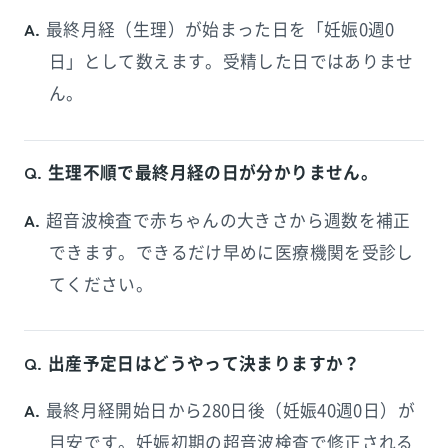
最終月経（生理）が始まった日を「妊娠0週0
日」として数えます。受精した日ではありませ
ん。
生理不順で最終月経の日が分かりません。
超音波検査で赤ちゃんの大きさから週数を補正
できます。できるだけ早めに医療機関を受診し
てください。
出産予定日はどうやって決まりますか？
最終月経開始日から280日後（妊娠40週0日）が
目安です。妊娠初期の超音波検査で修正される