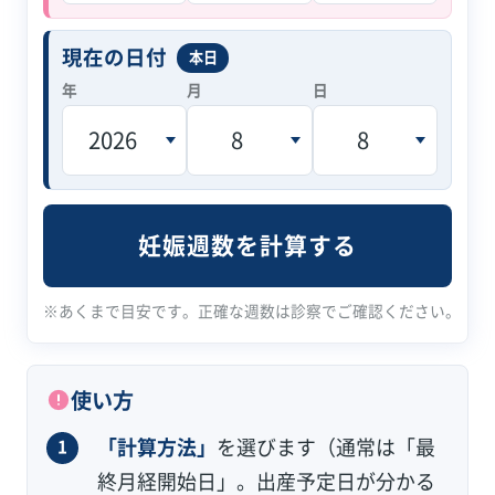
現在の日付
本日
年
月
日
妊娠週数を計算する
※あくまで目安です。正確な週数は診察でご確認ください。
使い方
「計算方法」
を選びます（通常は「最
終月経開始日」。出産予定日が分かる