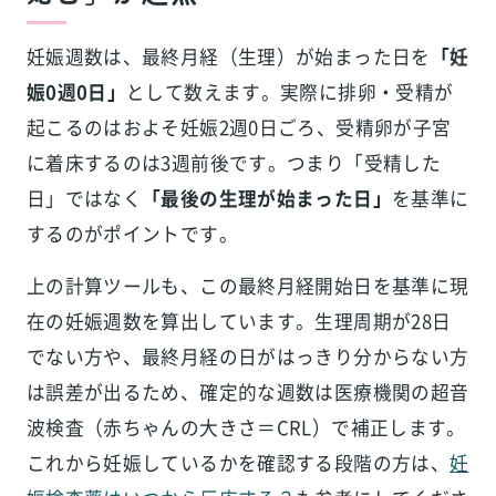
妊娠週数は、最終月経（生理）が始まった日を
「妊
娠0週0日」
として数えます。実際に排卵・受精が
起こるのはおよそ妊娠2週0日ごろ、受精卵が子宮
に着床するのは3週前後です。つまり「受精した
日」ではなく
「最後の生理が始まった日」
を基準に
するのがポイントです。
上の計算ツールも、この最終月経開始日を基準に現
在の妊娠週数を算出しています。生理周期が28日
でない方や、最終月経の日がはっきり分からない方
は誤差が出るため、確定的な週数は医療機関の超音
波検査（赤ちゃんの大きさ＝CRL）で補正します。
これから妊娠しているかを確認する段階の方は、
妊