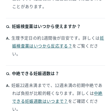
ことがあります。
妊娠検査薬はいつから使えますか？
生理予定日の約1週間後が目安です。詳しくは
妊
娠検査薬はいつから反応する？
をご覧くださ
い。
中絶できる妊娠週数は？
妊娠22週未満までで、12週未満の初期中絶であ
れば負担が比較的軽くなります。詳しくは
中絶
できる妊娠週数はいつまで？
をご確認くださ
い。