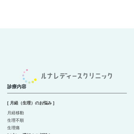
診療内容
[ 月経（生理）のお悩み ]
月経移動
生理不順
生理痛