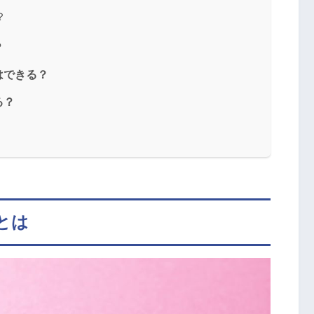
？
？
はできる？
る？
とは