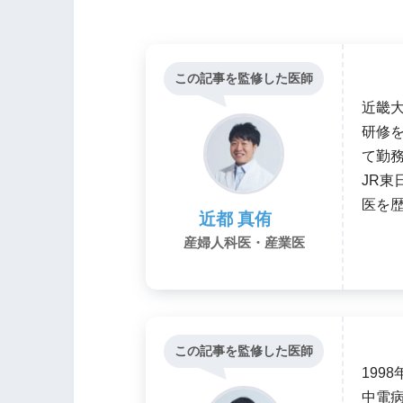
この記事を監修した医師
近畿
研修
て勤
JR東
医を
近都 真侑
産婦人科医・産業医
この記事を監修した医師
199
中電