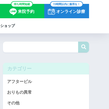
待ち時間短縮
72時間以内に服用を！
来院予約
オンライン診療
ンショップ
カテゴリー
アフターピル
おりもの異常
その他