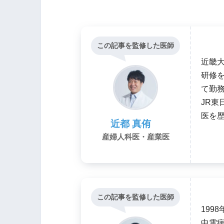
この記事を監修した医師
近畿
研修
て勤
JR東
医を
近都 真侑
産婦人科医・産業医
この記事を監修した医師
199
中電