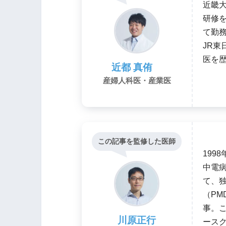
近畿
研修
て勤
JR東
医を
近都 真侑
産婦人科医・産業医
この記事を監修した医師
199
中電
て、
（PM
事。
川原正行
ースク