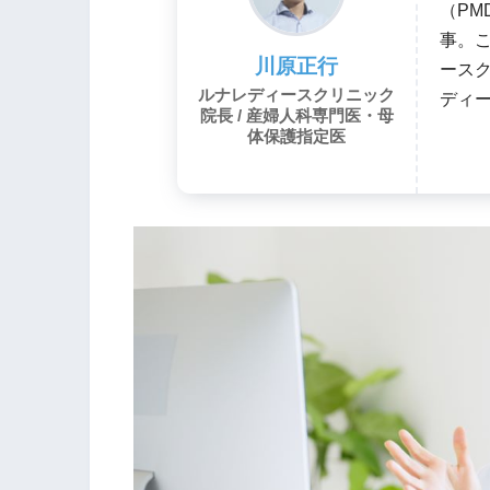
（PM
事。
川原正行
ースク
ルナレディースクリニック
ディ
院長 / 産婦人科専門医・母
体保護指定医