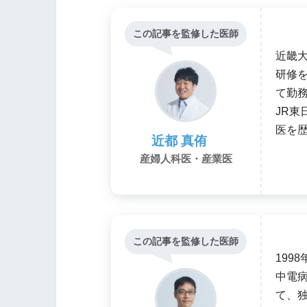
この記事を監修した医師
近畿
研修
て勤
JR東
医を
近都 真侑
産婦人科医・産業医
この記事を監修した医師
199
中電
て、