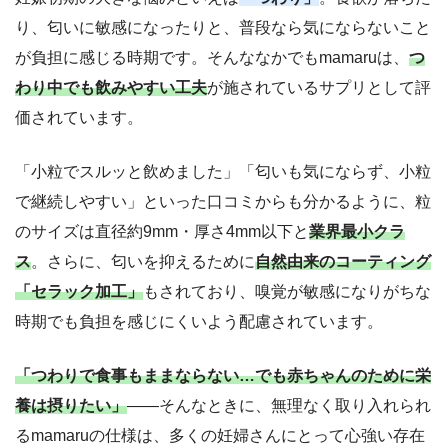
り、匂いに敏感になったりと、普段なら気にならないこと
が負担に感じる時期です。そんななかでもmamaruは、
つ
わり中でも飲みやすい工夫
が施されているサプリとして評
価されています。
「小粒でスルッと飲めました」「匂いも気にならず、小粒
で継続しやすい」といった口コミからも分かるように、粒
のサイズは直径約9mm・厚さ4mm以下と
業界最小クラ
ス
。さらに、匂いを抑えるために
自然由来のコーティング
「セラック加工」
もされており、嗅覚が敏感になりがちな
時期でも負担を感じにくいよう配慮されています。
「つわりで食事もままならない…でも赤ちゃんのために栄
養は摂りたい」
――そんなときに、無理なく取り入れられ
るmamaruの仕様は、多くの妊婦さんにとって心強い存在