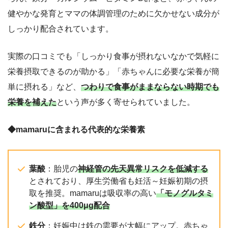
健やかな発育とママの体調管理のために欠かせない成分が
しっかり配合されています。
実際の口コミでも「しっかり食事が摂れないなかで気軽に
栄養摂取できるのが助かる」「赤ちゃんに必要な栄養が簡
単に摂れる」など、
つわりで食事がままならない時期でも
栄養を補えた
という声が多く寄せられていました。
◆mamaruに含まれる代表的な栄養素
葉酸
：胎児の
神経管の先天異常リスクを低減する
とされており、厚生労働省も妊活～妊娠初期の摂
取を推奨。mamaruは吸収率の高い
「モノグルタミ
ン酸型」を400μg配合
鉄分
：妊娠中は鉄の需要が大幅にアップ。赤ちゃ