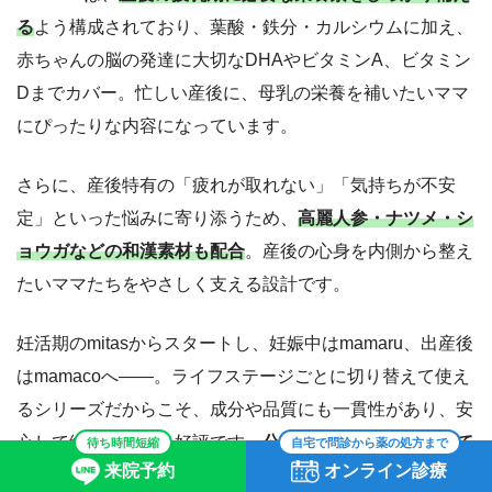
る
よう構成されており、葉酸・鉄分・カルシウムに加え、
赤ちゃんの脳の発達に大切なDHAやビタミンA、ビタミン
Dまでカバー。忙しい産後に、母乳の栄養を補いたいママ
にぴったりな内容になっています。
さらに、産後特有の「疲れが取れない」「気持ちが不安
定」といった悩みに寄り添うため、
高麗人参・ナツメ・シ
ョウガなどの和漢素材も配合
。産後の心身を内側から整え
たいママたちをやさしく支える設計です。
妊活期のmitasからスタートし、妊娠中はmamaru、出産後
はmamacoへ――。ライフステージごとに切り替えて使え
るシリーズだからこそ、成分や品質にも一貫性があり、安
心して続けられると好評です。
公式サイトで定期購入して
待ち時間短縮
自宅で問診から薬の処方まで
来院予約
オンライン診療
おくと、次のステージへの切り替えもスムーズ
ですよ。