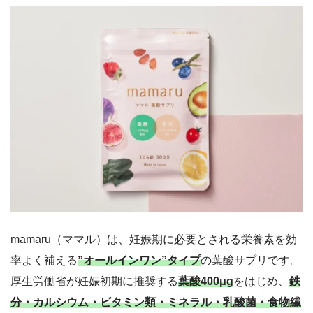
mamaru（ママル）は、妊娠期に必要とされる栄養素を効
率よく補える
”オールインワン”タイプ
の葉酸サプリです。
厚生労働省が妊娠初期に推奨する
葉酸400μg
をはじめ、
鉄
分・カルシウム・ビタミン類・ミネラル・乳酸菌・食物繊