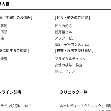
療内容
月経（生理）のお悩み ]
[ ピル・避妊のご相談 ]
経移動
ピルの処方
理不順
低用量ピル
理痛
アフターピル
IUS（子宮内システム）
妊娠に関するご相談 ]
[ 検査・検診を受けたい ]
娠検査
ブライダルチェック
絶
女性の検診・検査
HPVワクチン
ンライン診療
クリニック一覧
ンライン診療について
ルナレディースクリニック 川崎