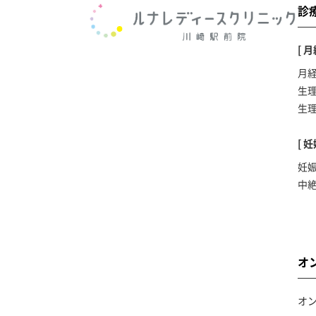
診
[ 
月
生
生
[ 
妊
中
オ
オ