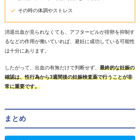
性行為（受精）から
約10日後～2週間程
その時の体調やストレス
度
、生理予定日頃に
妊娠初期のサインの
起こる。
消退出血が見られなくても、アフターピルが排卵を抑制す
一つ。
着床出血
ごく少量
（下着に付
るなどの作用が働いていれば、避妊に成功している可能性
妊娠している可能性
く程度）。
が高い。
は十分にあります。
色はピンクや茶色が
多い。期間は1～3日
したがって、出血の有無だけで判断せず、
最終的な妊娠の
程度。
確認は、性行為から3週間後の妊娠検査薬で行うことが非
常に重要です。
まとめ