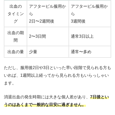
出血の
アフターピル服用か
アフターピル服用か
タイミン
ら
ら
グ
2日〜2週間後
3週間後
出血の期
2〜3日間
通常3日以上
間
出血の量
少量
通常〜多め
ただし、服用後2日や3日といった早い段階で見られる方も
いれば、1週間以上経ってから見られる方もいらっしゃい
ます。
消退出血の発生時期には大きな個人差があり、
7日後とい
うのはあくまで一般的な目安に過ぎません。