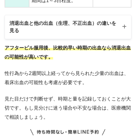
期間は1～3日程度。
消退出血と他の出血（生理、不正出血）の違いを
見る
アフターピル服用後、比較的早い時期の出血なら消退出血
出血の
特徴
妊娠の可能性
の可能性が高いです。
種類
（時期、量、色など）
性行為から2週間以上経ってから見られた少量の出血は、
アフターピル服用
後、数日～2週間程
着床出血の可能性も考慮が必要です。
度
。
避妊成功の可能性が
見た目だけで判断せず、時期と量を記録しておくことが大
（特に7日後が多い）
高い一つのサイン。
切です。もし見分けに迷う場合や不安な場合は、医療機関
消退出血
少量～中等量
。色は
ただし100%ではな
で相談しましょう。
茶色、ピンク、赤な
い。
ど様々。
期間は2～3日程度が