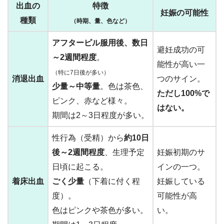
出血の
特徴
妊娠の可能性
種類
（時期、量、色など）
アフターピル服用後、数日
避妊成功の可
～2週間程度
。
能性が高い一
（特に7日後が多い）
消退出血
つのサイン。
少量～中等量
。色は茶色、
ただし100%で
ピンク、赤など様々。
はない。
期間は2～3日程度が多い。
性行為（受精）から
約10日
後～2週間程度
、生理予定
妊娠初期のサ
日頃に起こる。
インの一つ。
着床出血
ごく少量
（下着に付く程
妊娠している
度）。
可能性が高
色はピンクや茶色が多い。
い。