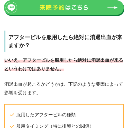
多い。
通常の月経周期に基
づいた生理予定日頃
妊娠していないこと
アフターピルを服用したら絶対に消退出血が来
生理
に起こる。
を示す最も確実なサ
ますか？
量が比較的多く、期
イン。
間は3～7日程度。
いいえ、アフターピルを服用したら絶対に消退出血が来る
生理期間以外の出血
というわけではありません。
全般。
原因による。
原因は様々（ホルモ
妊娠の可能性とは直
消退出血が起こるかどうかは、下記のような要因によって
不正出血
ンバランス、病気な
接関連しない場合が
影響を受けます。
ど）。
多いが、病気の可能
量、色、期間はケー
性もある。
服用したアフターピルの種類
スによる。
服用タイミング（特に排卵との関係）